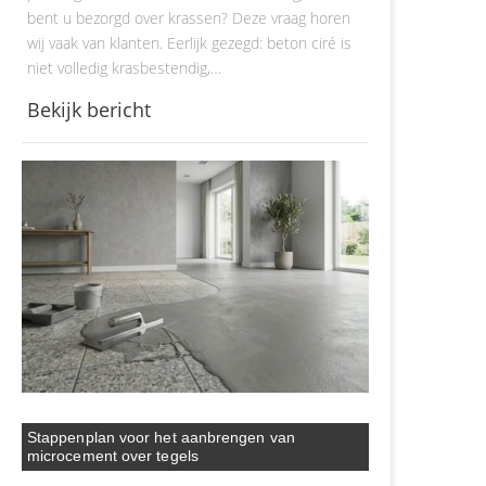
bent u bezorgd over krassen? Deze vraag horen
wij vaak van klanten. Eerlijk gezegd: beton ciré is
niet volledig krasbestendig,…
Bekijk bericht
Stappenplan voor het aanbrengen van
microcement over tegels