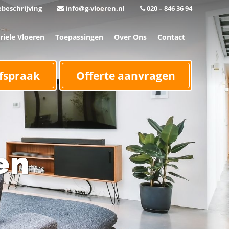
beschrijving
info@g-vloeren.nl
020 – 846 36 94
riele Vloeren
Toepassingen
Over Ons
Contact
fspraak
Offerte aanvragen
en