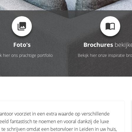
Foto's
Brochures
bekijk
k hier ons prachtige portfolio
Bekijk hier onze inspiratie br
kantoor voorziet in een extra waarde op verschillende
beeld fantastisch te noemen en vooral dankzij de luxe
oe te schrijven omdat een betonvloer in Leiden in uw huis,