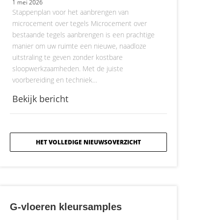
1 mei 2026
Stappenplan voor het aanbrengen van
microcement over tegels Microcement over
bestaande tegels aanbrengen is een prachtige
manier om uw ruimte een nieuwe, naadloze
uitstraling te geven zonder kostbare
sloopwerkzaamheden. Met de juiste
voorbereiding en techniek…
Bekijk bericht
HET VOLLEDIGE NIEUWSOVERZICHT
G-vloeren kleursamples