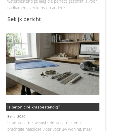
waterbestendige laag die perfect geschikt is voor
badkamers, keukens en andere…
Bekijk bericht
Is beton ciré krasbestendig?
3 mei 2026
Is beton ciré krasvast? Beton ciré is een
prachtige naadloze vloer voor uw woning, maar