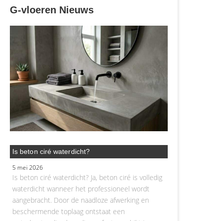
G-vloeren Nieuws
Is beton ciré waterdicht?
5 mei 2026
Is beton ciré waterdicht? Ja, beton ciré is volledig
waterdicht wanneer het professioneel wordt
aangebracht. Door de naadloze afwerking en
beschermende toplaag ontstaat een