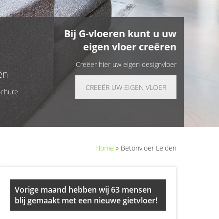
Bij G-vloeren kunt u uw
eigen vloer creëren
Creëer hier uw eigen designvloer
en
CREEËR UW EIGEN VLOER
ochure
Home
»
Betonvloer Leiden
Primary
Vorige maand hebben wij 63 mensen
Sidebar
blij gemaakt met een nieuwe gietvloer!