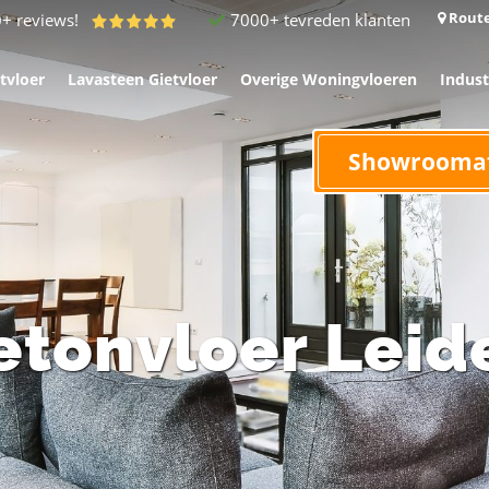
Route
7000+ tevreden klanten
0+ reviews!
tvloer
Lavasteen Gietvloer
Overige Woningvloeren
Indust
Showrooma
etonvloer Leid