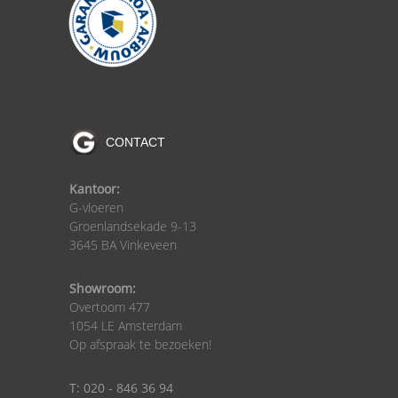
CONTACT
Kantoor:
G-vloeren
Groenlandsekade 9-13
3645 BA Vinkeveen
Showroom:
Overtoom 477
1054 LE Amsterdam
Op afspraak te bezoeken!
T: 020 - 846 36 94