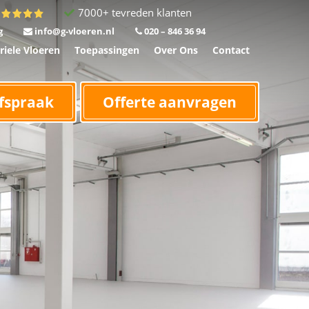
7000+ tevreden klanten
g
info@g-vloeren.nl
020 – 846 36 94
riele Vloeren
Toepassingen
Over Ons
Contact
fspraak
Offerte aanvragen