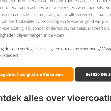
aal voor industriële en/of commerciële ruimtes, aangezien vloer
jvoorbeeld door machines, veel voetverkeer, zware meubels, etc.
rake van een zakelijke omgeving waarin allerlei verschillende 
 van een topkwaliteit vloercoating van G-vloeren goed van pas.
 vloercoating is bijzonder onderhoudsvriendelijk. Dit heeft o.a.
ligheden blijven ‘hangen’ in de vloer).
ng dus een oerdegelijke, veilige en duurzame vloer nodig? Vraag
lijkheden!
ag direct uw gratis offerte aan
Bel 020 846 3
tdek alles over vloercoat