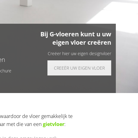
Bij G-vloeren kunt u uw
eigen vloer creëren
Creëer hier uw eigen designvloer
en
CREEËR UW EIGEN VLOER
ochure
 waardoor de vloer gemakkelijk te
aar met die van een
gietvloer
: