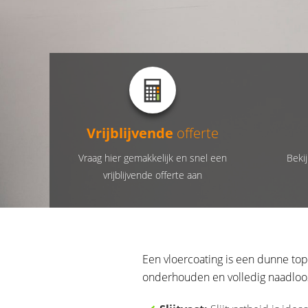
Vrijblijvende
offerte
Vraag hier gemakkelijk en snel een
Bekij
vrijblijvende offerte aan
Een vloercoating is een dunne top
onderhouden en volledig naadloos