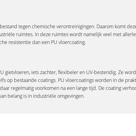
n bestand tegen chemische verontreinigingen. Daarom komt deze
triële ruimtes. In deze ruimtes wordt namelijk veel met allerle
he resistentie dan een PU vloercoating.
PU gietvloeren, iets zachter, flexibeler en UV-bestendig. Ze word
elfs op bestaande coatings. PU vloercoatings worden in de prakt
 daar regelmatig voorkomen na een lange tijd. De coating verho
van belang is in industriële omgevingen.