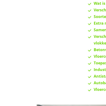
Wat is
Versch
Soorte
Extra 
Samens
Versch
vlokke
Betonv
Vloerc
Toepas
Indust
Antist
Autoba
Vloerc