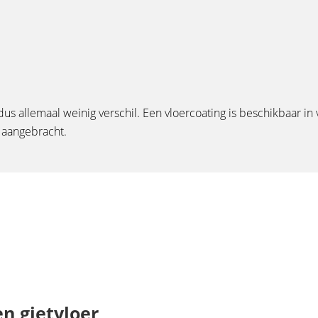
s allemaal weinig verschil. Een vloercoating is beschikbaar in v
n aangebracht.
en gietvloer