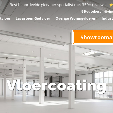
Best beoordeelde gietvloer specialist met 350+ reviews!
Routebeschrijvin
tvloer
Lavasteen Gietvloer
Overige Woningvloeren
Indust
Showrooma
Vloercoating