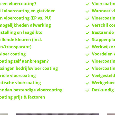
 een vloercoating?
Vloercoatin
il vloercoating en gietvloer
Wanneer vl
n vloercoating (EP vs. PU)
Vloercoati
mogelijkheden afwerking
Verschil c
telling en laagdikte
Bestaande 
illende kleuren (incl.
Stappenpla
n/transparant)
Werkwijze 
loer coating
Voordelen 
oating zelf aanbrengen?
Vloercoati
singen bedrijfsvloer coating
Vloercoati
riële vloercoating
Veelgestel
atische vloercoating
Werkgebied
nden bestendige vloercoating
Deskundig 
oating prijs & factoren