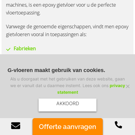
machines, is een epoxy gietvloer voor u de perfecte
vloertoepassing.
Vanwege de genoemde eigenschappen, vindt men epoxy
gietvloeren vooral in toepassingen als:
Fabrieken
Loodsen en bedrijfshallen
Garages en parkeergarages
G-vloeren maakt gebruik van cookies.
Werkplaatsen
Als u doorgaat met het gebruiken van deze website, gaan
Industriehallen
we er vanuit dat u daarmee instemt. Lees ook ons
privacy
Opslagruimtes
statement
Productiehallen
AKKOORD
Bouwmarkten
Magazijnen
Of
ferte aanvragen
Benieuwd hoe u een epoxy gietvloer kunt inzetten in uw