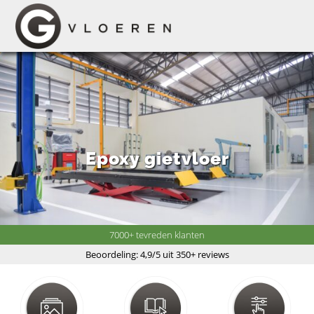
Epoxy gietvloer
7000+ tevreden klanten
Beoordeling: 4,9/5 uit 350+ reviews