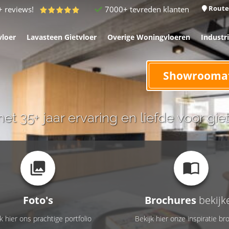
Route
7000+ tevreden klanten
+ reviews!
vloer
Lavasteen Gietvloer
Overige Woningvloeren
Industr
Showrooma
met 35+ jaar ervaring en liefde voor gie
Foto's
Brochures
bekijk
k hier ons prachtige portfolio
Bekijk hier onze inspiratie br