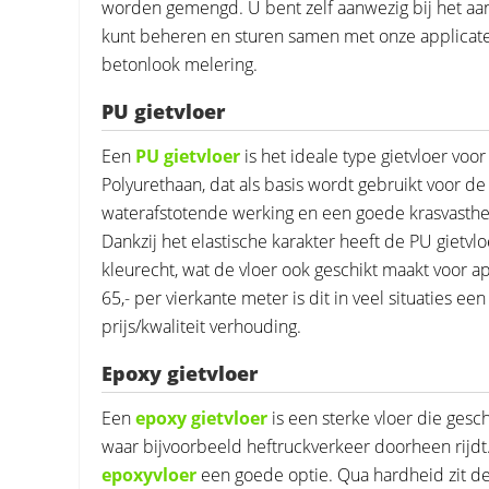
worden gemengd. U bent zelf aanwezig bij het aa
kunt beheren en sturen samen met onze applicateu
betonlook melering.
PU gietvloer
Een
PU gietvloer
is het ideale type gietvloer vo
Polyurethaan, dat als basis wordt gebruikt voor de
waterafstotende werking en een goede krasvasthei
Dankzij het elastische karakter heeft de PU gietv
kleurecht, wat de vloer ook geschikt maakt voor a
65,- per vierkante meter is dit in veel situaties e
prijs/kwaliteit verhouding.
Epoxy gietvloer
Een
epoxy gietvloer
is een sterke vloer die gesch
waar bijvoorbeeld heftruckverkeer doorheen rijdt.
epoxyvloer
een goede optie. Qua hardheid zit de 