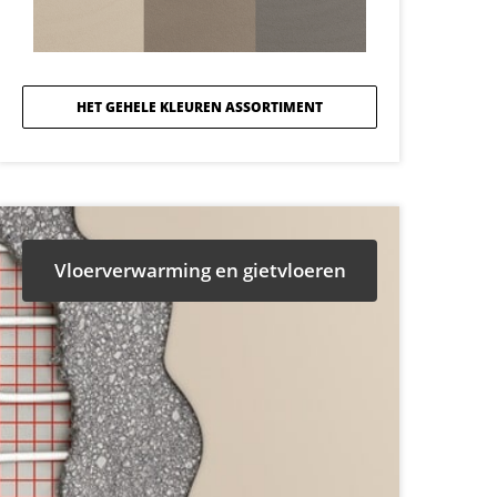
HET GEHELE KLEUREN ASSORTIMENT
Vloerverwarming en gietvloeren