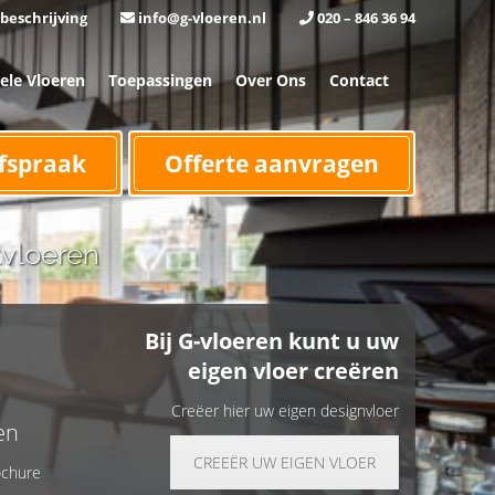
beschrijving
info@g-vloeren.nl
020 – 846 36 94
iele Vloeren
Toepassingen
Over Ons
Contact
fspraak
Offerte aanvragen
tvloeren
Bij G-vloeren kunt u uw
eigen vloer creëren
Creëer hier uw eigen designvloer
en
CREEËR UW EIGEN VLOER
ochure