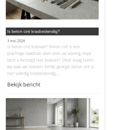
Is beton ciré krasbestendig?
3 mei 2026
Is beton ciré krasvast? Beton ciré is een
prachtige naadloze vloer voor uw woning, maar
bent u bezorgd over krassen? Deze vraag horen
wij vaak van klanten. Eerlijk gezegd: beton ciré is
niet volledig krasbestendig,…
Bekijk bericht