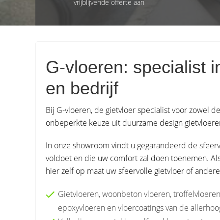
vrijblijvende offerte aan
G-vloeren: specialist 
en bedrijf
Bij G-vloeren, de gietvloer specialist voor zowel de
onbeperkte keuze uit duurzame design gietvloeren v
In onze showroom vindt u gegarandeerd de sfeerv
voldoet en die uw comfort zal doen toenemen. Als g
hier zelf op maat uw sfeervolle gietvloer of ander
Gietvloeren, woonbeton vloeren, troffelvloeren
epoxyvloeren en vloercoatings van de allerhoog