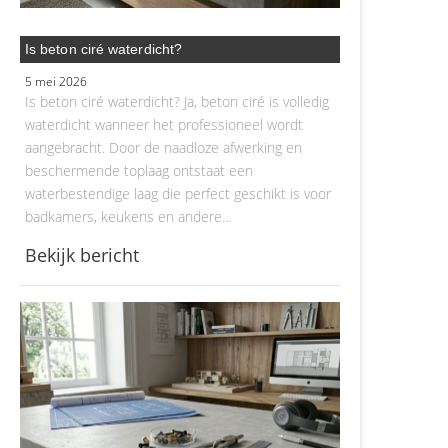
Is beton ciré waterdicht?
5 mei 2026
Is beton ciré waterdicht? Ja, beton ciré is volledig
waterdicht wanneer het professioneel wordt
aangebracht. Door de naadloze afwerking en
beschermende toplaag ontstaat een
waterbestendige laag die perfect geschikt is voor
badkamers, keukens en andere…
Bekijk bericht