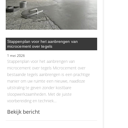
Stappenplan voor het aanbrengen van
microcement over tegels
1 mei 2026
Stappenplan voor het aanbrengen van
microcement over tegels Microcement over
bestaande tegels aanbrengen is een prachtige
manier om uw ruimte een nieuwe, naadloze
uitstraling te geven zonder kostbare
sloopwerkzaamheden. Met de juiste
voorbereiding en techniek…
Bekijk bericht