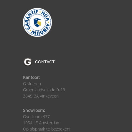
CONTACT
Kantoor:
G-vloeren
Groenlandsekade 9-13
3645 BA Vinkeveen
Showroom:
Overtoom 477
1054 LE Amsterdam
Op afspraak te bezoeken!