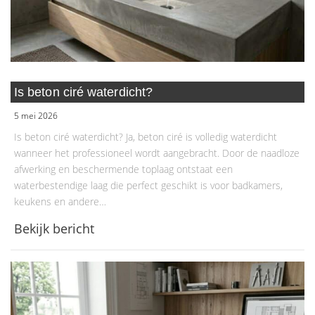
Is beton ciré waterdicht?
5 mei 2026
Is beton ciré waterdicht? Ja, beton ciré is volledig waterdicht
wanneer het professioneel wordt aangebracht. Door de naadloze
afwerking en beschermende toplaag ontstaat een
waterbestendige laag die perfect geschikt is voor badkamers,
keukens en andere…
Bekijk bericht