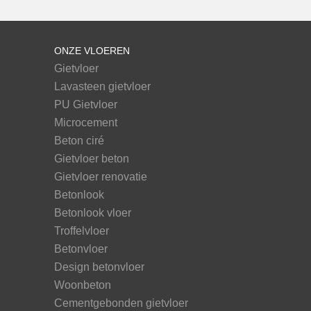
ONZE VLOEREN
Gietvloer
Lavasteen gietvloer
PU Gietvloer
Microcement
Beton ciré
Gietvloer beton
Gietvloer renovatie
Betonlook
Betonlook vloer
Troffelvloer
Betonvloer
Design betonvloer
Woonbeton
Cementgebonden gietvloer