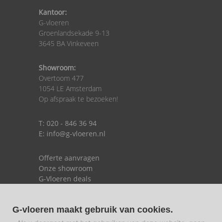
Kantoor:
G-vloeren
Groenlandsekade 9-13
3645 BA Vinkeveen
Showroom:
Overtoom 477
1054 LE Amsterdam
Op afspraak te bezoeken!
T: 020 - 846 36 94
E: info@g-vloeren.nl
Offerte aanvragen
Onze showroom
G-Vloeren deals
G-vloeren maakt gebruik van cookies.