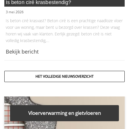
Is beton ciré krasbestendig?
3 mei 2026
Is beton ciré krasvast? Beton ciré is een prachtige naadloze vloer
voor uw woning, maar bent u bezorgd over krassen? Deze vraag
horen wij vaak van klanten. Eerlijk gezegd: beton ciré is niet
volledig krasbestendig,…
Bekijk bericht
HET VOLLEDIGE NIEUWSOVERZICHT
Vloerverwarming en gietvloeren