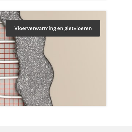
Vloerverwarming en gietvloeren