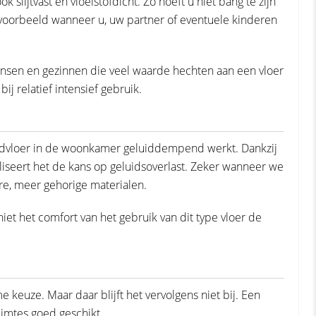
 slijtvast en vloeistofdicht. Zo hoeft u niet bang te zijn
ijvoorbeeld wanneer u, uw partner of eventuele kinderen
ensen en gezinnen die veel waarde hechten aan een vloer
 bij relatief intensief gebruik.
indvloer in de woonkamer geluiddempend werkt. Dankzij
iseert het de kans op geluidsoverlast. Zeker wanneer we
re, meer gehorige materialen.
et het comfort van het gebruik van dit type vloer de
keuze. Maar daar blijft het vervolgens niet bij. Een
uimtes goed geschikt.