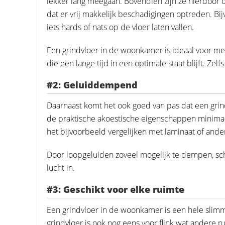
lekker lang meegaan. Bovendien zijn ze hierdoor ook
dat er vrij makkelijk beschadigingen optreden. B
iets hards of nats op de vloer laten vallen.
Een grindvloer in de woonkamer is ideaal voor m
die een lange tijd in een optimale staat blijft. Zelfs
#2: Geluiddempend
Daarnaast komt het ook goed van pas dat een gr
de praktische akoestische eigenschappen minimal
het bijvoorbeeld vergelijken met laminaat of ande
Door loopgeluiden zoveel mogelijk te dempen, schi
lucht in.
#3: Geschikt voor elke ruimte
Een grindvloer in de woonkamer is een hele slimme 
grindvloer is ook nog eens voor flink wat andere r