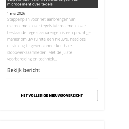
microcement over tegels
1 mei 2026
Stappenplan voor het aanbrengen van
microcement over tegels Microcement over
bestaande tegels aanbrengen is een prachtige
manier om uw ruimte een nieuwe, naadloze
uitstraling te geven zonder kostbare
sloopwerkzaamheden. Met de juiste
voorbereiding en techniek…
Bekijk bericht
HET VOLLEDIGE NIEUWSOVERZICHT