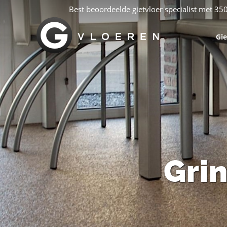
Best beoordeelde gietvloer specialist met 35
Gie
Gri