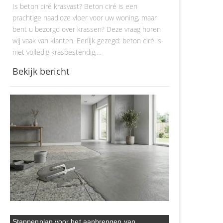
Is beton ciré krasvast? Beton ciré is een
prachtige naadloze vloer voor uw woning, maar
bent u bezorgd over krassen? Deze vraag horen
wij vaak van klanten. Eerlijk gezegd: beton ciré is
niet volledig krasbestendig,…
Bekijk bericht
Stappenplan voor het aanbrengen van