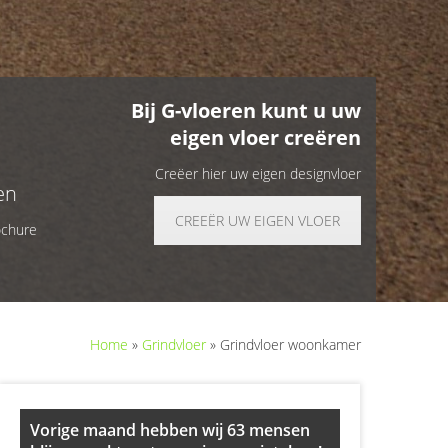
Bij G-vloeren kunt u uw
eigen vloer creëren
Creëer hier uw eigen designvloer
en
CREEËR UW EIGEN VLOER
ochure
Home
»
Grindvloer
»
Grindvloer woonkamer
Primary
Vorige maand hebben wij 63 mensen
Sidebar