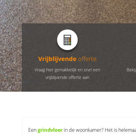
Vrijblijvende
offerte
Vraag hier gemakkelijk en snel een
Bekij
vrijblijvende offerte aan
Een
grindvloer
in de woonkamer? Het is helemaal