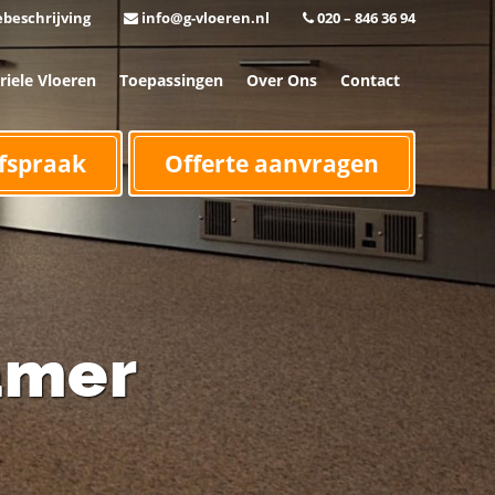
beschrijving
info@g-vloeren.nl
020 – 846 36 94
riele Vloeren
Toepassingen
Over Ons
Contact
fspraak
Offerte aanvragen
amer