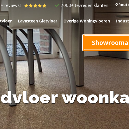
Route
7000+ tevreden klanten
0+ reviews!
tvloer
Lavasteen Gietvloer
Overige Woningvloeren
Indust
Showrooma
ndvloer woonk