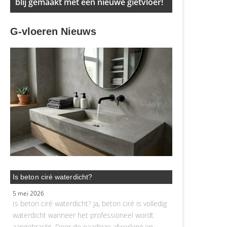
blij gemaakt met een nieuwe gietvloer!
G-vloeren Nieuws
Is beton ciré waterdicht?
5 mei 2026
Is beton ciré waterdicht? Ja, beton ciré is volledig
waterdicht wanneer het professioneel wordt
aangebracht. Door de naadloze afwerking en