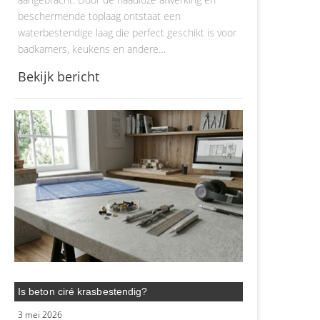
beschermende toplaag ontstaat een
waterbestendige laag die perfect geschikt is voor
badkamers, keukens en andere…
Bekijk bericht
Is beton ciré krasbestendig?
3 mei 2026