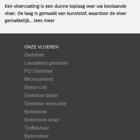
Een vloercoating is een dunne toplaag over uw bestaande
vloer. De laag is gemaakt van kunststof, waardoor de vloer
gemakkelijk... lees meer
ONZE VLOEREN
Gietvloer
Lavasteen gietvloer
PU Gietvloer
Microcement
Beton ciré
Gietvloer beton
Gietvloer renovatie
Betonlook
Betonlook vloer
Troffelvloer
Betonvloer