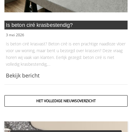
Is beton ciré krasbestendig?
3 mei 2026
Is beton ciré krasvast? Beton ciré is een prachtige naadloze vloer
voor uw woning, maar bent u bezorgd over krassen? Deze vraag
horen wij vaak van klanten. Eerlijk gezegd: beton ciré is niet
volledig krasbestendig,…
Bekijk bericht
HET VOLLEDIGE NIEUWSOVERZICHT