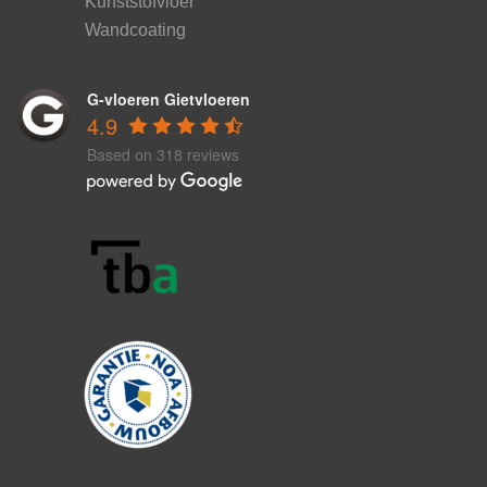
Kunststofvloer
Wandcoating
G-vloeren Gietvloeren
4.9
Based on 318 reviews