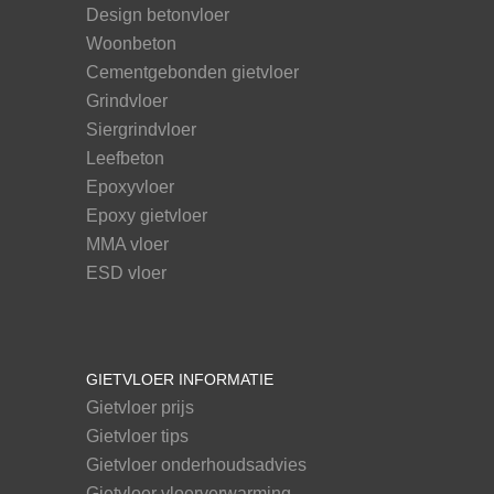
Design betonvloer
Woonbeton
Cementgebonden gietvloer
Grindvloer
Siergrindvloer
Leefbeton
Epoxyvloer
Epoxy gietvloer
MMA vloer
ESD vloer
GIETVLOER INFORMATIE
Gietvloer prijs
Gietvloer tips
Gietvloer onderhoudsadvies
Gietvloer vloerverwarming