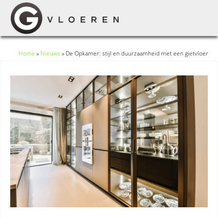
Home
»
Nieuws
»
De Opkamer: stijl en duurzaamheid met een gietvloer