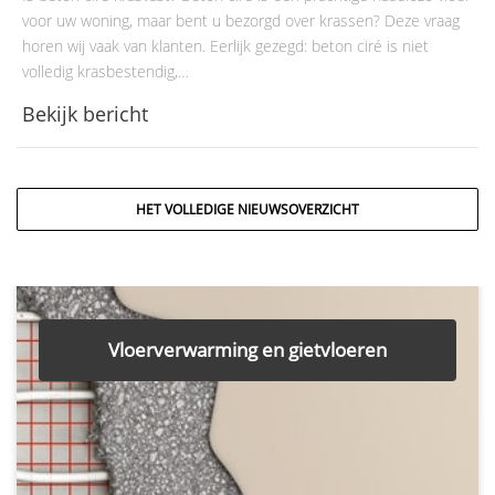
voor uw woning, maar bent u bezorgd over krassen? Deze vraag
horen wij vaak van klanten. Eerlijk gezegd: beton ciré is niet
volledig krasbestendig,…
Bekijk bericht
HET VOLLEDIGE NIEUWSOVERZICHT
Vloerverwarming en gietvloeren