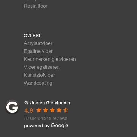
Resin floor
OVERIG
Acrylaatvloer
Egaline vloer
Keurmerken gietvloeren
Vloer egaliseren
Kunststofvloer
Wandcoating
G-vloeren Gietvloeren
4.9
Based on 318 reviews