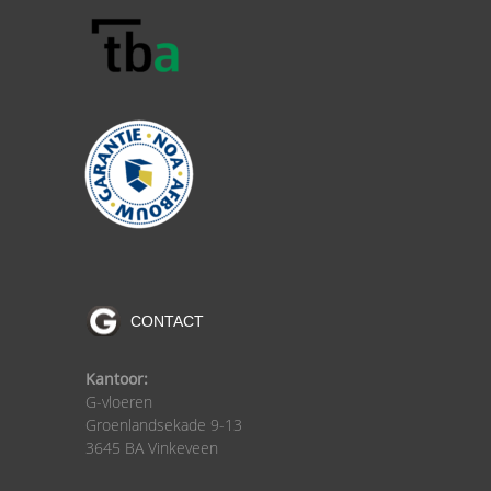
CONTACT
Kantoor:
G-vloeren
Groenlandsekade 9-13
3645 BA Vinkeveen