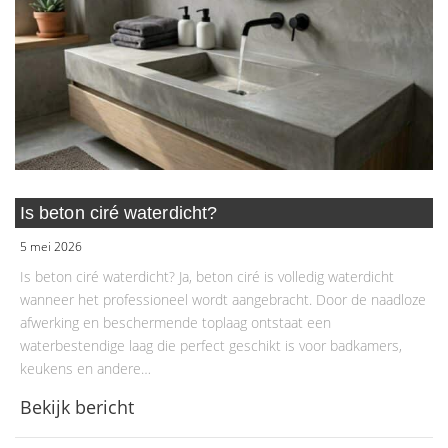
Is beton ciré waterdicht?
5 mei 2026
Is beton ciré waterdicht? Ja, beton ciré is volledig waterdicht
wanneer het professioneel wordt aangebracht. Door de naadloze
afwerking en beschermende toplaag ontstaat een
waterbestendige laag die perfect geschikt is voor badkamers,
keukens en andere…
Bekijk bericht