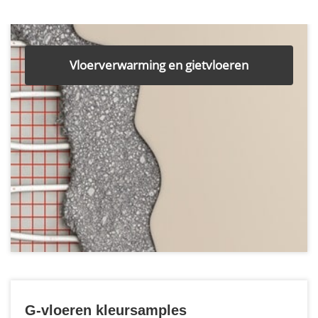
Vloerverwarming en gietvloeren
G-vloeren kleursamples