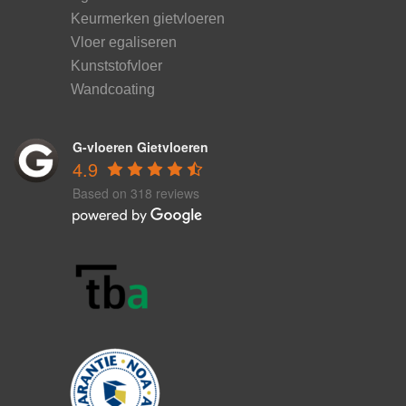
Keurmerken gietvloeren
Vloer egaliseren
Kunststofvloer
Wandcoating
G-vloeren Gietvloeren
4.9
Based on 318 reviews