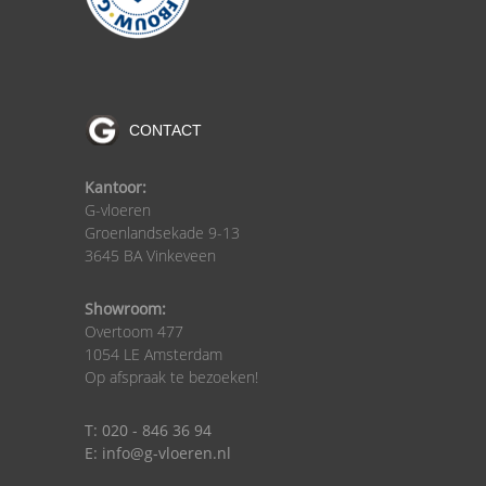
CONTACT
Kantoor:
G-vloeren
Groenlandsekade 9-13
3645 BA Vinkeveen
Showroom:
Overtoom 477
1054 LE Amsterdam
Op afspraak te bezoeken!
T: 020 - 846 36 94
E: info@g-vloeren.nl