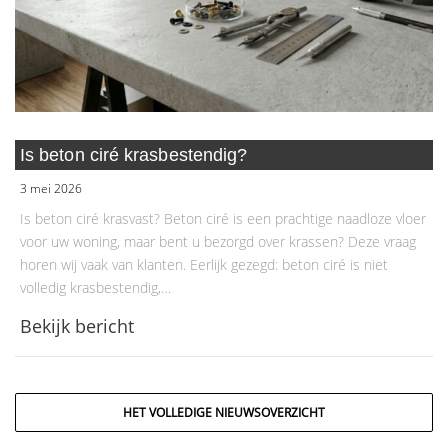
Is beton ciré krasbestendig?
3 mei 2026
Is beton ciré krasvast? Beton ciré is een prachtige naadloze vloer
voor uw woning, maar bent u bezorgd over krassen? Deze vraag
horen wij vaak van klanten. Eerlijk gezegd: beton ciré is niet
volledig krasbestendig,…
Bekijk bericht
HET VOLLEDIGE NIEUWSOVERZICHT