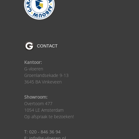
CONTACT
Kantoor:
G-vloeren
Groenlandsekade 9-13
3645 BA Vinkeveen
Showroom:
Overtoom 477
1054 LE Amsterdam
Op afspraak te bezoeken!
T: 020 - 846 36 94
E: info@g-vloeren.nl