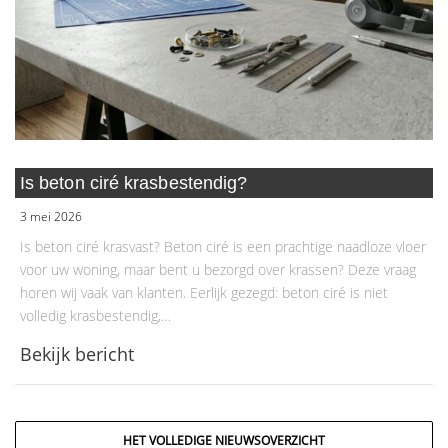
Is beton ciré krasbestendig?
3 mei 2026
Is beton ciré krasvast? Beton ciré is een prachtige naadloze vloer
voor uw woning, maar bent u bezorgd over krassen? Deze vraag
horen wij vaak van klanten. Eerlijk gezegd: beton ciré is niet
volledig krasbestendig,…
Bekijk bericht
HET VOLLEDIGE NIEUWSOVERZICHT