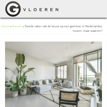
Home
»
Nieuws
»
Steeds vaker valt de keuze op een gietvloer in Nederlandse
huizen, maar waarom?