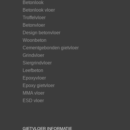
Betonlook
Betonlook vloer
Troffelvloer
Betonvloer
Design betonvloer
Woonbeton
Cementgebonden gietvloer
Grindvloer
Siergrindvloer
Leefbeton
Epoxyvloer
Epoxy gietvloer
MMA vloer
ESD vloer
GIETVLOER INFORMATIE