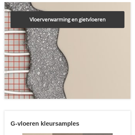
Vloerverwarming en gietvloeren
G-vloeren kleursamples