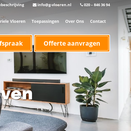
beschrijving
info@g-vloeren.nl
020 – 846 36 94
riele Vloeren
Toepassingen
Over Ons
Contact
fspraak
Offerte aanvragen
oven