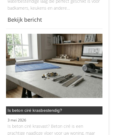
waterbestendige laag die perfect geschikt is voor
badkamers, keukens en andere…
Bekijk bericht
Is beton ciré krasbestendig?
3 mei 2026
Is beton ciré krasvast? Beton ciré is een
prachtige naadloze vloer voor uw woning, maar