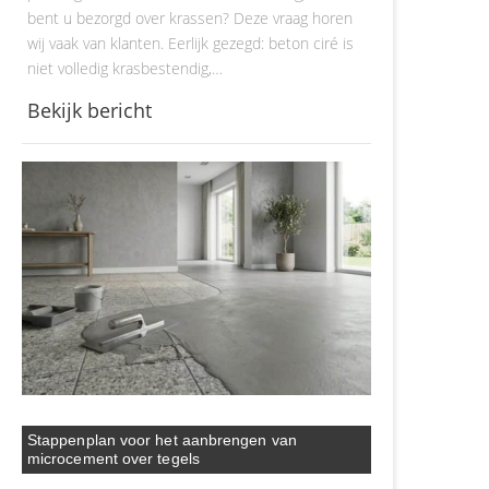
bent u bezorgd over krassen? Deze vraag horen
wij vaak van klanten. Eerlijk gezegd: beton ciré is
niet volledig krasbestendig,…
Bekijk bericht
Stappenplan voor het aanbrengen van
microcement over tegels