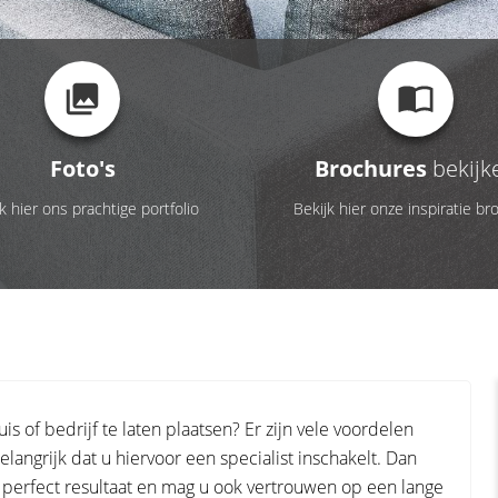
Foto's
Brochures
bekijk
k hier ons prachtige portfolio
Bekijk hier onze inspiratie br
 of bedrijf te laten plaatsen? Er zijn vele voordelen
langrijk dat u hiervoor een specialist inschakelt. Dan
n perfect resultaat en mag u ook vertrouwen op een lange