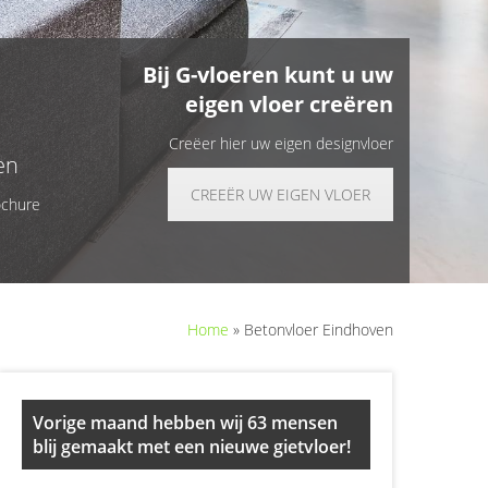
Bij G-vloeren kunt u uw
eigen vloer creëren
Creëer hier uw eigen designvloer
en
CREEËR UW EIGEN VLOER
ochure
Home
»
Betonvloer Eindhoven
Primary
Vorige maand hebben wij 63 mensen
Sidebar
blij gemaakt met een nieuwe gietvloer!