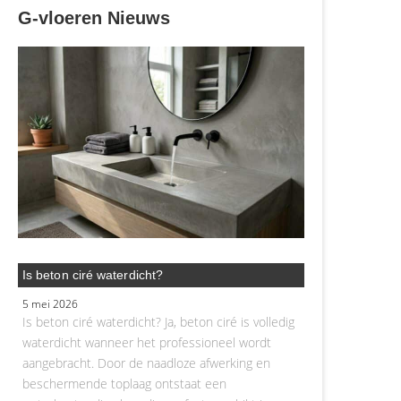
G-vloeren Nieuws
Is beton ciré waterdicht?
5 mei 2026
Is beton ciré waterdicht? Ja, beton ciré is volledig
waterdicht wanneer het professioneel wordt
aangebracht. Door de naadloze afwerking en
beschermende toplaag ontstaat een