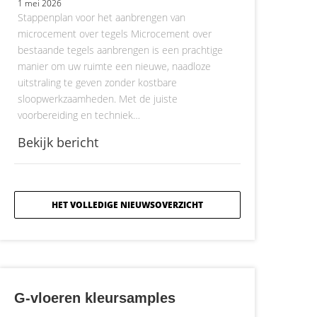
1 mei 2026
Stappenplan voor het aanbrengen van
microcement over tegels Microcement over
bestaande tegels aanbrengen is een prachtige
manier om uw ruimte een nieuwe, naadloze
uitstraling te geven zonder kostbare
sloopwerkzaamheden. Met de juiste
voorbereiding en techniek…
Bekijk bericht
HET VOLLEDIGE NIEUWSOVERZICHT
G-vloeren kleursamples