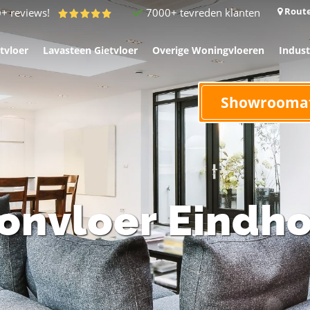
Route
7000+ tevreden klanten
0+ reviews!
tvloer
Lavasteen Gietvloer
Overige Woningvloeren
Indust
Showrooma
onvloer Eindh