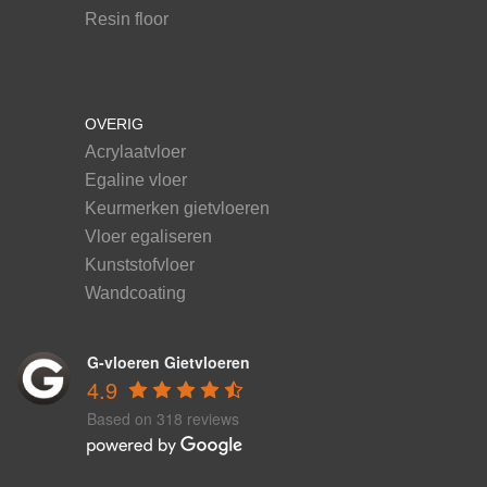
Resin floor
OVERIG
Acrylaatvloer
Egaline vloer
Keurmerken gietvloeren
Vloer egaliseren
Kunststofvloer
Wandcoating
G-vloeren Gietvloeren
4.9
Based on 318 reviews