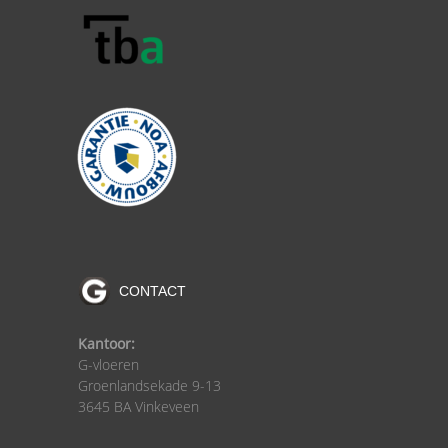
CONTACT
Kantoor:
G-vloeren
Groenlandsekade 9-13
3645 BA Vinkeveen