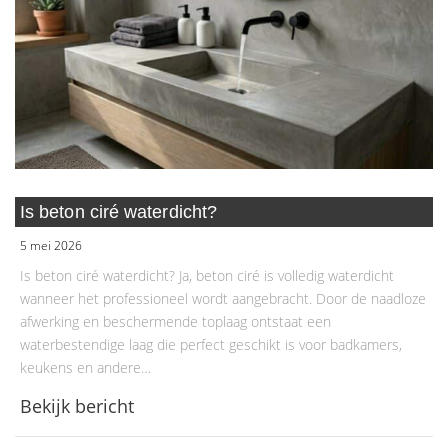
Is beton ciré waterdicht?
5 mei 2026
Is beton ciré waterdicht? Ja, beton ciré is volledig waterdicht
wanneer het professioneel wordt aangebracht. Door de naadloze
afwerking en beschermende toplaag ontstaat een
waterbestendige laag die perfect geschikt is voor badkamers,
keukens en andere…
Bekijk bericht