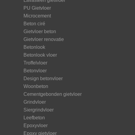
Lavasteen gietvloer
PU Gietvloer
Microcement
Beton ciré
Gietvloer beton
Gietvloer renovatie
Betonlook
Betonlook vloer
Troffelvloer
Betonvloer
Design betonvloer
Woonbeton
Cementgebonden gietvloer
Grindvloer
Siergrindvloer
Leefbeton
Epoxyvloer
Epoxy gietvloer