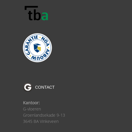
CONTACT
Kantoor:
G-vloeren
Groenlandsekade 9-13
3645 BA Vinkeveen