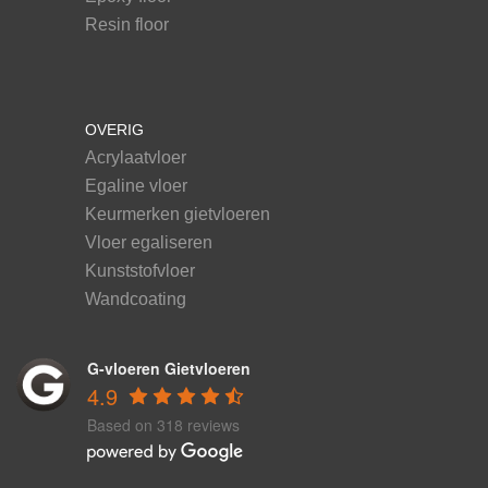
Resin floor
OVERIG
Acrylaatvloer
Egaline vloer
Keurmerken gietvloeren
Vloer egaliseren
Kunststofvloer
Wandcoating
G-vloeren Gietvloeren
4.9
Based on 318 reviews