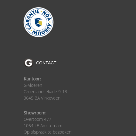
CONTACT
Kantoor:
G-vloeren
Groenlandsekade 9-13
3645 BA Vinkeveen
Showroom:
Overtoom 477
1054 LE Amsterdam
Op afspraak te bezoeken!