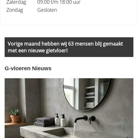
Zaterdag
09:00 t/m 18:00 uur
Zondag
Gesloten
Primary
Sidebar
Vorige maand hebben wij 63 mensen blij gemaakt
met een nieuwe gietvloer!
G-vloeren Nieuws