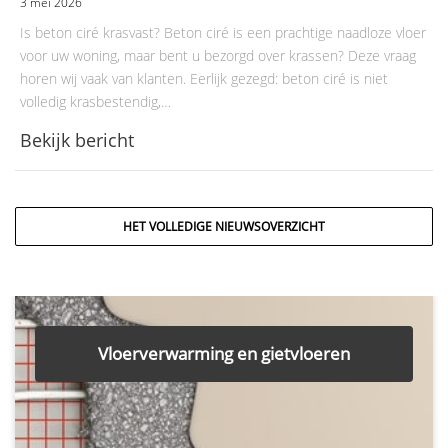
3 mei 2026
Is beton ciré krasvast? Beton ciré is een prachtige naadloze vloer
voor uw woning, maar bent u bezorgd over krassen? Deze vraag
horen wij vaak van klanten. Eerlijk gezegd: beton ciré is niet
volledig krasbestendig,…
Bekijk bericht
HET VOLLEDIGE NIEUWSOVERZICHT
Vloerverwarming en gietvloeren