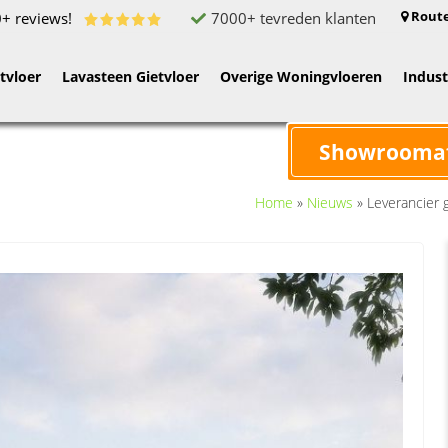
Route
7000+ tevreden klanten
0+ reviews!
tvloer
Lavasteen Gietvloer
Overige Woningvloeren
Indust
Showrooma
Home
»
Nieuws
»
Leverancier 