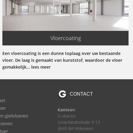
Vloercoating
Een vloercoating is een dunne toplaag over uw bestaande
vloer. De laag is gemaakt van kunststof, waardoor de vloer
gemakkelijk... lees meer
CONTACT
oer
oer
Kantoor:
G-vloeren
n gietvloeren
Groenlandsekade 9-13
iseren
3645 BA Vinkeveen
loer