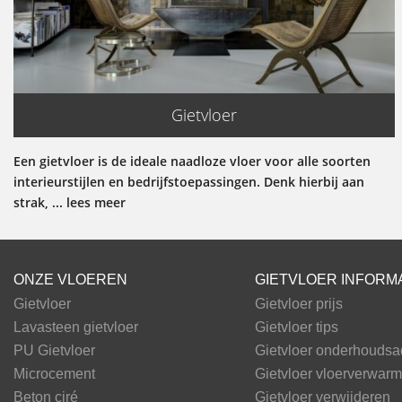
Gietvloer
Een gietvloer is de ideale naadloze vloer voor alle soorten
interieurstijlen en bedrijfstoepassingen. Denk hierbij aan
strak, ... lees meer
ONZE VLOEREN
GIETVLOER INFORM
Gietvloer
Gietvloer prijs
Lavasteen gietvloer
Gietvloer tips
PU Gietvloer
Gietvloer onderhoudsa
Microcement
Gietvloer vloerverwarm
Beton ciré
Gietvloer verwijderen