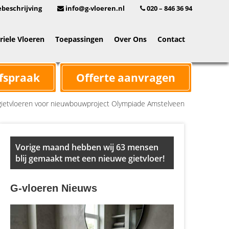
beschrijving
info@g-vloeren.nl
020 – 846 36 94
riele Vloeren
Toepassingen
Over Ons
Contact
fspraak
Offerte aanvragen
gietvloeren voor nieuwbouwproject Olympiade Amstelveen
Primary
Vorige maand hebben wij 63 mensen
Sidebar
blij gemaakt met een nieuwe gietvloer!
G-vloeren Nieuws