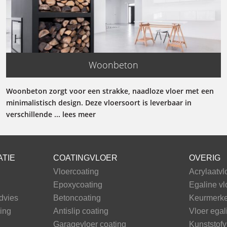
Woonbeton
Woonbeton zorgt voor een strakke, naadloze vloer met een
minimalistisch design. Deze vloersoort is leverbaar in
verschillende ... lees meer
ATIE
COATINGVLOER
OVERIG
Vloercoating
Acrylaatvl
Epoxycoating
Egaline vl
dvies
Betoncoating
Keurmerke
ing
Antislip coating
Vloer egal
Garagevloer coating
Kunststofv