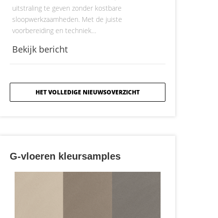
uitstraling te geven zonder kostbare
sloopwerkzaamheden. Met de juiste
voorbereiding en techniek…
Bekijk bericht
HET VOLLEDIGE NIEUWSOVERZICHT
G-vloeren kleursamples