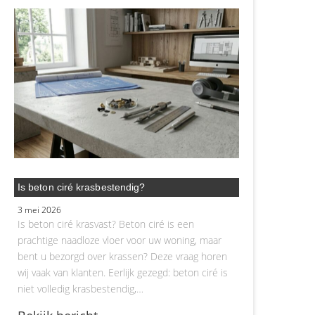
Is beton ciré krasbestendig?
3 mei 2026
Is beton ciré krasvast? Beton ciré is een
prachtige naadloze vloer voor uw woning, maar
bent u bezorgd over krassen? Deze vraag horen
wij vaak van klanten. Eerlijk gezegd: beton ciré is
niet volledig krasbestendig,…