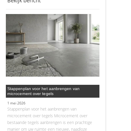
Bekijk bericht
Stappenplan voor het aanbrengen van
microcement over tegels
1 mei 2026
Stappenplan voor het aanbrengen van
microcement over tegels Microcement over
bestaande tegels aanbrengen is een prachtige
manier om uw ruimte een nieuwe, naadloze