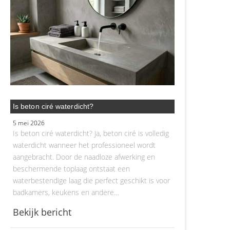
Is beton ciré waterdicht?
5 mei 2026
Is beton ciré waterdicht? Ja, beton ciré is volledig
waterdicht wanneer het professioneel wordt
aangebracht. Door de naadloze afwerking en
beschermende toplaag ontstaat een
waterbestendige laag die perfect geschikt is voor
badkamers, keukens en andere…
Bekijk bericht