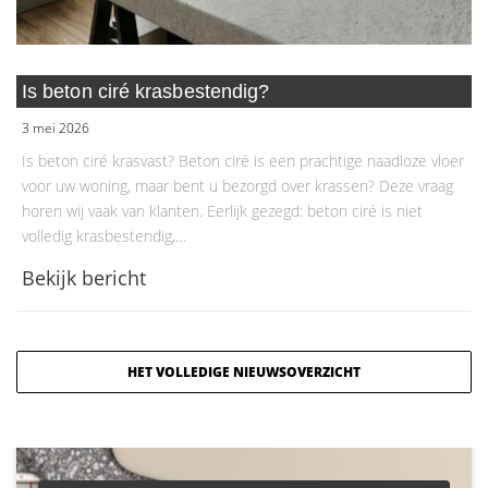
Is beton ciré krasbestendig?
3 mei 2026
Is beton ciré krasvast? Beton ciré is een prachtige naadloze vloer
voor uw woning, maar bent u bezorgd over krassen? Deze vraag
horen wij vaak van klanten. Eerlijk gezegd: beton ciré is niet
volledig krasbestendig,…
Bekijk bericht
HET VOLLEDIGE NIEUWSOVERZICHT