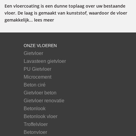
Een vloercoating is een dunne toplaag over uw bestaande
vloer. De laag is gemaakt van kunststof, waardoor de vloer
gemakkelijk... lees meer
ONZE VLOEREN
Gietvloer
Lavasteen gietvloer
PU Gietvloer
Microcement
Beton ciré
Gietvloer beton
Gietvloer renovatie
Betonlook
Betonlook vloer
Troffelvloer
Betonvloer