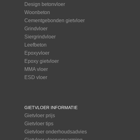
Design betonvloer
Woonbeton
Cementgebonden gietvloer
Grindvloer
Siergrindvloer
Leefbeton
Epoxyvloer
Epoxy gietvloer
MMA vloer
ESD vloer
GIETVLOER INFORMATIE
Gietvloer prijs
Gietvloer tips
Gietvloer onderhoudsadvies
Gietvloer vloerverwarming