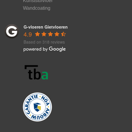
Kunststofvloer
Wandcoating
G-vloeren Gietvloeren
4.9
Based on 318 reviews