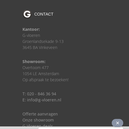
CONTACT
Kantoor:
G-vloeren
Groenlandsekade 9-13
3645 BA Vinkeveen
Showroom:
Overtoom 477
1054 LE Amsterdam
Op afspraak te bezoeken!
T: 020 - 846 36 94
E: info@g-vloeren.nl
Offerte aanvragen
Onze showroom
G-Vloeren deals