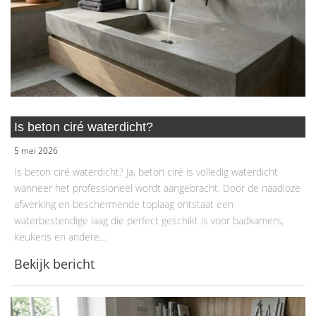
Is beton ciré waterdicht?
5 mei 2026
Is beton ciré waterdicht? Ja, beton ciré is volledig waterdicht
wanneer het professioneel wordt aangebracht. Door de naadloze
afwerking en beschermende toplaag ontstaat een
waterbestendige laag die perfect geschikt is voor badkamers,
keukens en andere…
Bekijk bericht