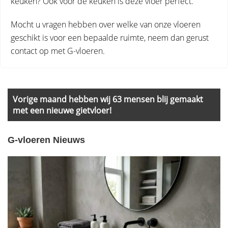
keuken? Ook voor de keuken is deze vloer perfect.
Mocht u vragen hebben over welke van onze vloeren
geschikt is voor een bepaalde ruimte, neem dan gerust
contact op met G-vloeren.
Primary
Sidebar
Vorige maand hebben wij 63 mensen blij gemaakt
met een nieuwe gietvloer!
G-vloeren Nieuws