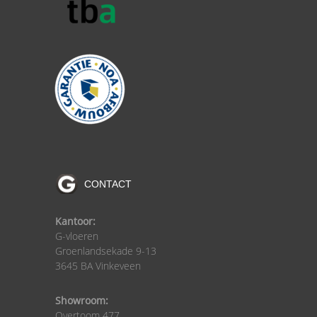
CONTACT
Kantoor:
G-vloeren
Groenlandsekade 9-13
3645 BA Vinkeveen
Showroom:
Overtoom 477