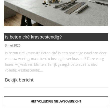
Is beton ciré krasbestendig?
3 mei 2026
Is beton ciré krasvast? Beton ciré is een prachtige naadloze vloer
voor uw woning, maar bent u bezorgd over krassen? Deze vraag
horen wij vaak van klanten. Eerlijk gezegd: beton ciré is niet
volledig krasbestendig,…
Bekijk bericht
HET VOLLEDIGE NIEUWSOVERZICHT