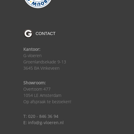
CONTACT
Kantoor:
G-vloeren
Groenlandsekade 9-13
3645 BA Vinkeveen
Showroom:
Overtoom 477
1054 LE Amsterdam
Op afspraak te bezoeken!
T: 020 - 846 36 94
E: info@g-vloeren.nl