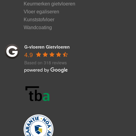
Keurmerken gietvloeren
Vloer egaliseren
Kunststofvloer
Wandcoating
G-vloeren Gietvloeren
4.9
Based on 318 reviews