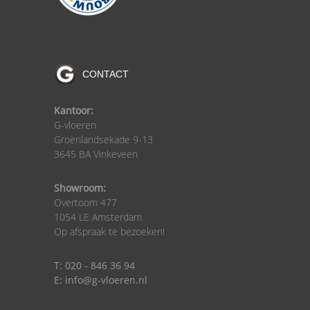
CONTACT
Kantoor:
G-vloeren
Groenlandsekade 9-13
3645 BA Vinkeveen
Showroom:
Overtoom 477
1054 LE Amsterdam
Op afspraak te bezoeken!
T: 020 - 846 36 94
E: info@g-vloeren.nl