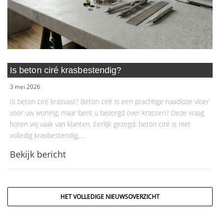
Is beton ciré krasbestendig?
3 mei 2026
Is beton ciré krasvast? Beton ciré is een prachtige naadloze vloer
voor uw woning, maar bent u bezorgd over krassen? Deze vraag
horen wij vaak van klanten. Eerlijk gezegd: beton ciré is niet
volledig krasbestendig,…
Bekijk bericht
HET VOLLEDIGE NIEUWSOVERZICHT