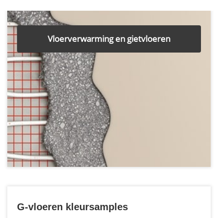
Vloerverwarming en gietvloeren
G-vloeren kleursamples