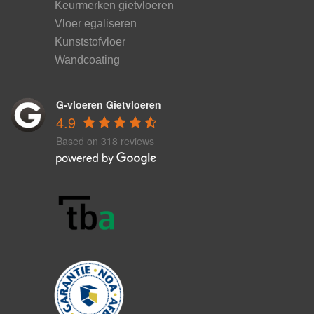
Keurmerken gietvloeren
Vloer egaliseren
Kunststofvloer
Wandcoating
G-vloeren Gietvloeren
4.9
Based on 318 reviews