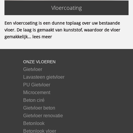
Vloercoating
Een vloercoating is een dunne toplaag over uw bestaande
vloer. De laag is gemaakt van kunststof, waardoor de vloer
gemakkelijk... lees meer
ONZE VLOEREN
Gietvloer
Lavasteen gietvloer
PU Gietvloer
Microcement
Beton ciré
Gietvloer beton
Gietvloer renovatie
Betonlook
Betonlook vloer