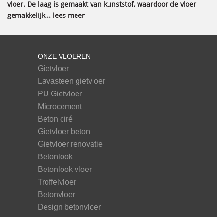
vloer. De laag is gemaakt van kunststof, waardoor de vloer
gemakkelijk... lees meer
ONZE VLOEREN
Gietvloer
Lavasteen gietvloer
PU Gietvloer
Microcement
Beton ciré
Gietvloer beton
Gietvloer renovatie
Betonlook
Betonlook vloer
Troffelvloer
Betonvloer
Design betonvloer