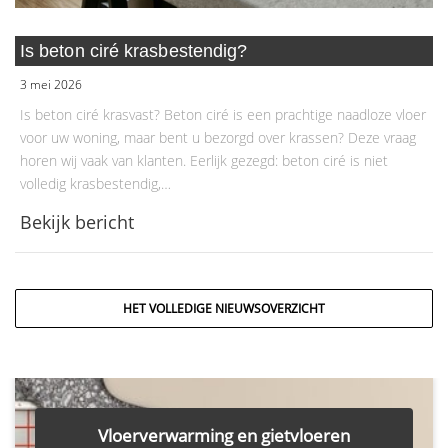
Is beton ciré krasbestendig?
3 mei 2026
Is beton ciré krasvast? Beton ciré is een prachtige naadloze vloer
voor uw woning, maar bent u bezorgd over krassen? Deze vraag
horen wij vaak van klanten. Eerlijk gezegd: beton ciré is niet
volledig krasbestendig,…
Bekijk bericht
HET VOLLEDIGE NIEUWSOVERZICHT
Vloerverwarming en gietvloeren