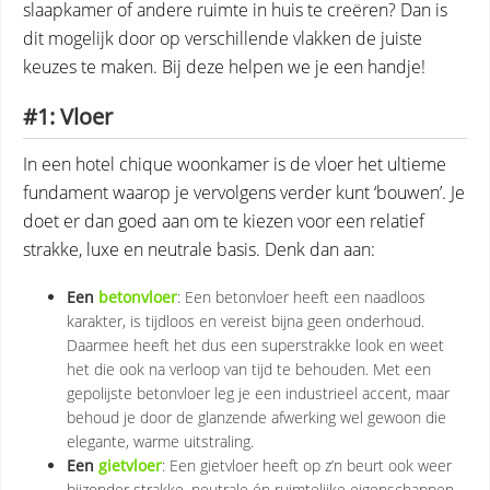
slaapkamer of andere ruimte in huis te creëren? Dan is
dit mogelijk door op verschillende vlakken de juiste
keuzes te maken. Bij deze helpen we je een handje!
#1: Vloer
In een hotel chique woonkamer is de vloer het ultieme
fundament waarop je vervolgens verder kunt ‘bouwen’. Je
doet er dan goed aan om te kiezen voor een relatief
strakke, luxe en neutrale basis. Denk dan aan:
Een
betonvloer
: Een betonvloer heeft een naadloos
karakter, is tijdloos en vereist bijna geen onderhoud.
Daarmee heeft het dus een superstrakke look en weet
het die ook na verloop van tijd te behouden. Met een
gepolijste betonvloer leg je een industrieel accent, maar
behoud je door de glanzende afwerking wel gewoon die
elegante, warme uitstraling.
Een
gietvloer
: Een gietvloer heeft op z’n beurt ook weer
bijzonder strakke, neutrale én ruimtelijke eigenschappen.