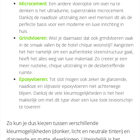
Microcement
: Een andere vloeroptie om over na te
denken is het ultradunne, superstrakke microcement.
Dankzij de naadloze uitstraling zien veel mensen dit als de
perfecte basis voor een moderne en luxe inrichting in
huis.
Grindvloeren
: Wist je daarnaast dat ook grindvloeren vaak
in de smaak vallen bij de hotel chique woonstijl? Aangezien
het hier namelijk om een authentieke steenstructuur gaat,
heeft het alles weg van luxe materiaal. Zo creëer je een
meer rustieke, chique uitstraling in de desbetreffende
ruimte.
Epoxyvloeren
:
Tot slot mogen ook zeker de glanzende,
naadloze en slijtvaste epoxyvloeren niet achterwege
blijven. Dankzij de vele kleurmogelijkheden is het heel
makkelijk om met dit type vloer een luxe look tevoorschijn
te toveren!
Zo kun je dus kiezen tussen verschillende
kleurmogelijkheden (donker, licht en neutrale tinten) en
glanzende en matte afwerkingen. Uiteindelijk is het