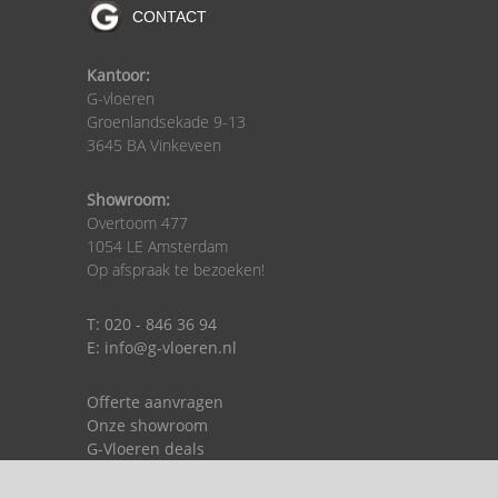
CONTACT
Kantoor:
G-vloeren
Groenlandsekade 9-13
3645 BA Vinkeveen
Showroom:
Overtoom 477
1054 LE Amsterdam
Op afspraak te bezoeken!
T: 020 - 846 36 94
E: info@g-vloeren.nl
Offerte aanvragen
Onze showroom
G-Vloeren deals