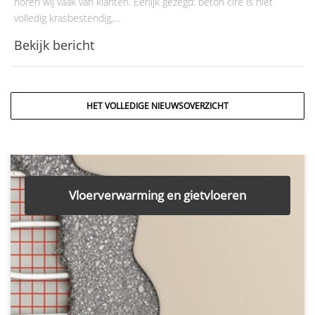
horen wij vaak van klanten. Eerlijk gezegd: beton ciré is niet
volledig krasbestendig,…
Bekijk bericht
HET VOLLEDIGE NIEUWSOVERZICHT
Vloerverwarming en gietvloeren