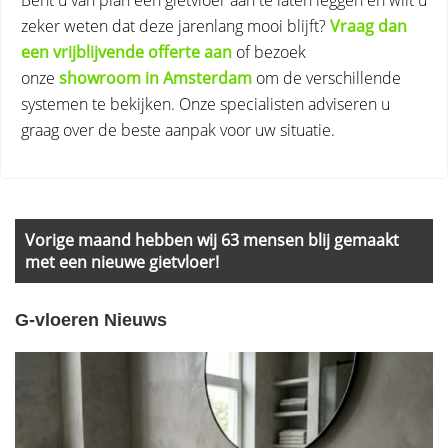
Bent u van plan een gietvloer aan te laten leggen en wilt u
zeker weten dat deze jarenlang mooi blijft?
Vraag dan
een vrijblijvende offerte aan
of bezoek
onze
showroom in Amsterdam
om de verschillende
systemen te bekijken. Onze specialisten adviseren u
graag over de beste aanpak voor uw situatie.
Primary
Sidebar
Vorige maand hebben wij 63 mensen blij gemaakt
met een nieuwe gietvloer!
G-vloeren Nieuws