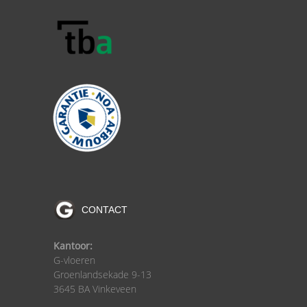
CONTACT
Kantoor:
G-vloeren
Groenlandsekade 9-13
3645 BA Vinkeveen