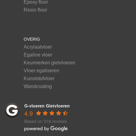
Epoxy floor
Resin floor
OVERIG
Acrylaatvloer
Egaline vloer
Keurmerken gietvloeren
Vloer egaliseren
Kunststofvloer
Wandcoating
G-vloeren Gietvloeren
4.9
Based on 318 reviews