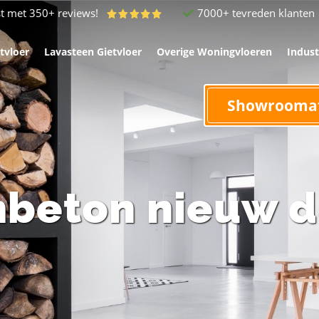
7000+ tevreden klanten
ist met 350+ reviews!
tvloer
Lavasteen Gietvloer
Overige Woningvloeren
Indust
Showrooma
beton nieuw d