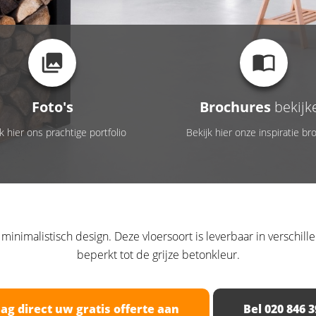
Foto's
Brochures
bekijk
k hier ons prachtige portfolio
Bekijk hier onze inspiratie br
inimalistisch design. Deze vloersoort is leverbaar in verschill
beperkt tot de grijze betonkleur.
ag direct uw gratis offerte aan
Bel 020 846 3