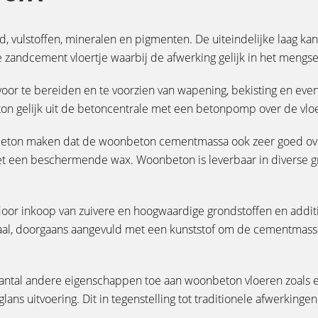
vulstoffen, mineralen en pigmenten. De uiteindelijke laag kan
le zandcement vloertje waarbij de afwerking gelijk in het men
 te bereiden en te voorzien van wapening, bekisting en eventuee
ton gelijk uit de betoncentrale met een betonpomp over de vloe
beton maken dat de woonbeton cementmassa ook zeer goed over
t een beschermende wax. Woonbeton is leverbaar in diverse gr
oor inkoop van zuivere en hoogwaardige grondstoffen en additi
iaal, doorgaans aangevuld met een kunststof om de cementmassa
antal andere eigenschappen toe aan woonbeton vloeren zoals ee
glans uitvoering. Dit in tegenstelling tot traditionele afwerking