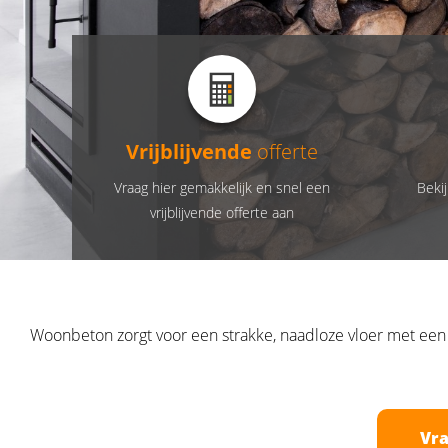
Vrijblijvende
offerte
Vraag hier gemakkelijk en snel een
Bekij
vrijblijvende offerte aan
Woonbeton zorgt voor een strakke, naadloze vloer met een m
Vra