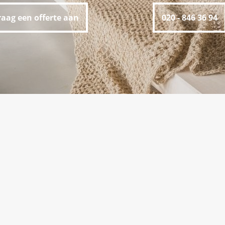
raag een offerte aan
020 - 846 36 94