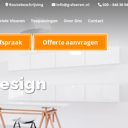
Routebeschrijving
info@g-vloeren.nl
020 – 846 36 94
riele Vloeren
Toepassingen
Over Ons
Contact
fspraak
Offerte aanvragen
esign