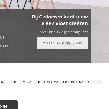
Bij G-vloeren kunt u uw
eigen vloer creëren
Creëer hier uw eigen designvloer
en
CREEËR UW EIGEN VLOER
ochure
ende kleuren en structuren. Een woonbeton vloer is dus niet
9 94