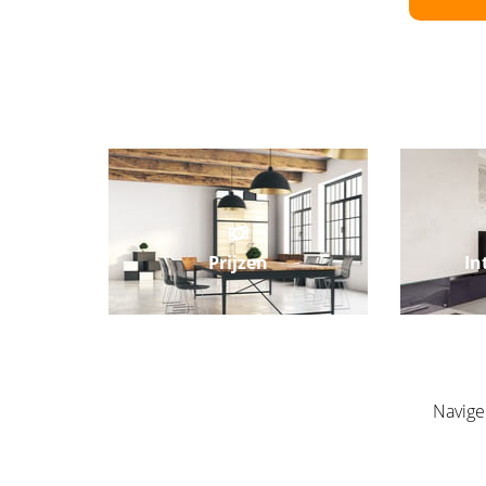
Prijzen
In
Navige