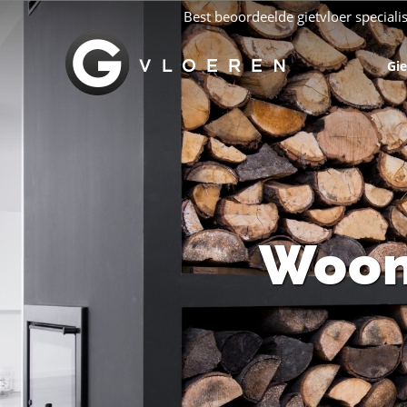
Best beoordeelde gietvloer special
Gie
Woon