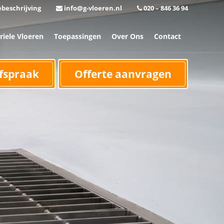
beschrijving
info@g-vloeren.nl
020 – 846 36 94
riele Vloeren
Toepassingen
Over Ons
Contact
fspraak
Offerte aanvragen