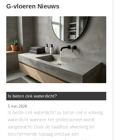
G-vloeren Nieuws
Is beton ciré waterdicht?
5 mei 2026
Is beton ciré waterdicht? Ja, beton ciré is volledig
waterdicht wanneer het professioneel wordt
aangebracht. Door de naadloze afwerking en
beschermende toplaag ontstaat een