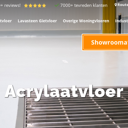
Route
7000+ tevreden klanten
0+ reviews!
tvloer
Lavasteen Gietvloer
Overige Woningvloeren
Indust
Showrooma
Acrylaatvloer