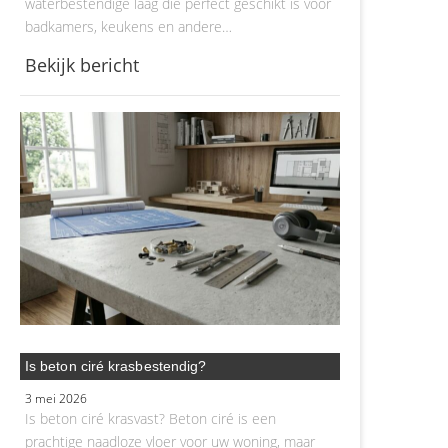
waterbestendige laag die perfect geschikt is voor
badkamers, keukens en andere…
Bekijk bericht
Is beton ciré krasbestendig?
3 mei 2026
Is beton ciré krasvast? Beton ciré is een
prachtige naadloze vloer voor uw woning, maar