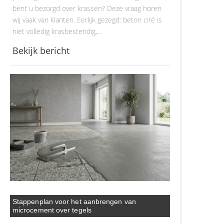
bent u bezorgd over krassen? Deze vraag horen
wij vaak van klanten. Eerlijk gezegd: beton ciré is
niet volledig krasbestendig,…
Bekijk bericht
Stappenplan voor het aanbrengen van
microcement over tegels