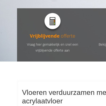
Vrijblijvende
offerte
Vraag hier gemakkelijk en snel een
Bekij
vrijblijvende offerte aan
Vloeren verduurzamen met 
acrylaatvloer