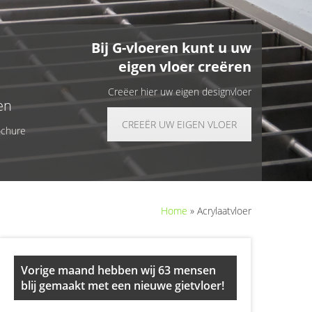
Bij G-vloeren kunt u uw
eigen vloer creëren
Creëer hier uw eigen designvloer
en
CREEËR UW EIGEN VLOER
ochure
Home
»
Acrylaatvloer
Primary
Vorige maand hebben wij 63 mensen
Sidebar
blij gemaakt met een nieuwe gietvloer!