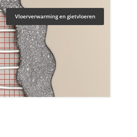
Vloerverwarming en gietvloeren