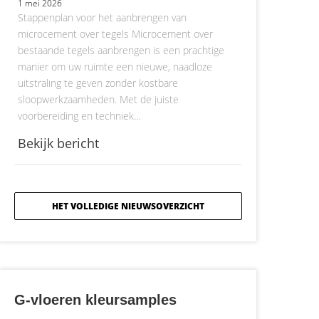
1 mei 2026
Stappenplan voor het aanbrengen van
microcement over tegels Microcement over
bestaande tegels aanbrengen is een prachtige
manier om uw ruimte een nieuwe, naadloze
uitstraling te geven zonder kostbare
sloopwerkzaamheden. Met de juiste
voorbereiding en techniek…
Bekijk bericht
HET VOLLEDIGE NIEUWSOVERZICHT
G-vloeren kleursamples