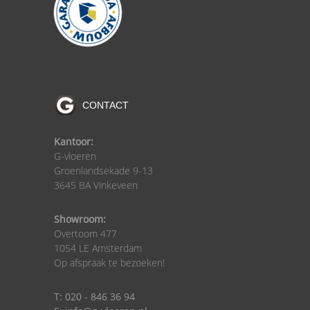
CONTACT
Kantoor:
G-vloeren
Groenlandsekade 9-13
3645 BA Vinkeveen
Showroom:
Overtoom 477
1054 LE Amsterdam
Op afspraak te bezoeken!
T: 020 - 846 36 94