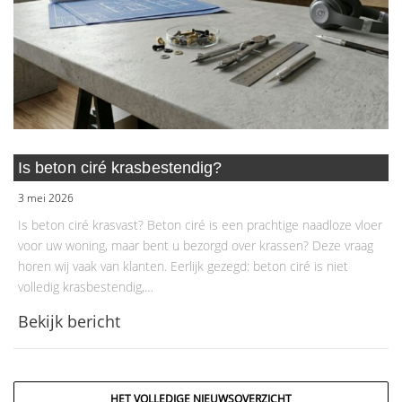
Is beton ciré krasbestendig?
3 mei 2026
Is beton ciré krasvast? Beton ciré is een prachtige naadloze vloer
voor uw woning, maar bent u bezorgd over krassen? Deze vraag
horen wij vaak van klanten. Eerlijk gezegd: beton ciré is niet
volledig krasbestendig,…
Bekijk bericht
HET VOLLEDIGE NIEUWSOVERZICHT