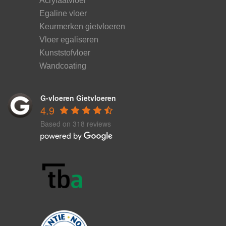
Acrylaatvloer
Egaline vloer
Keurmerken gietvloeren
Vloer egaliseren
Kunststofvloer
Wandcoating
G-vloeren Gietvloeren
4.9
Based on 318 reviews