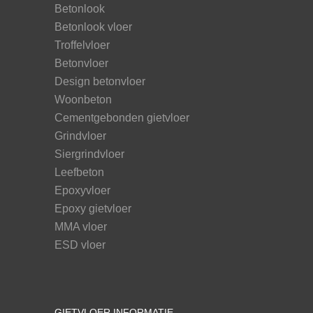
Betonlook
Betonlook vloer
Troffelvloer
Betonvloer
Design betonvloer
Woonbeton
Cementgebonden gietvloer
Grindvloer
Siergrindvloer
Leefbeton
Epoxyvloer
Epoxy gietvloer
MMA vloer
ESD vloer
GIETVLOER INFORMATIE