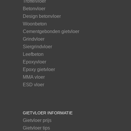
Troffelvloer
Betonvloer
Design betonvloer
Woonbeton
Cementgebonden gietvloer
Grindvloer
Siergrindvloer
Leefbeton
Epoxyvloer
Epoxy gietvloer
MMA vloer
ESD vloer
GIETVLOER INFORMATIE
Gietvloer prijs
Gietvloer tips