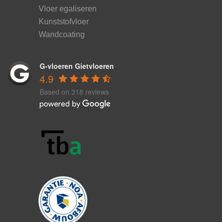
Vloer egaliseren
Kunststofvloer
Wandcoating
G-vloeren Gietvloeren
4.9
Based on 318 reviews