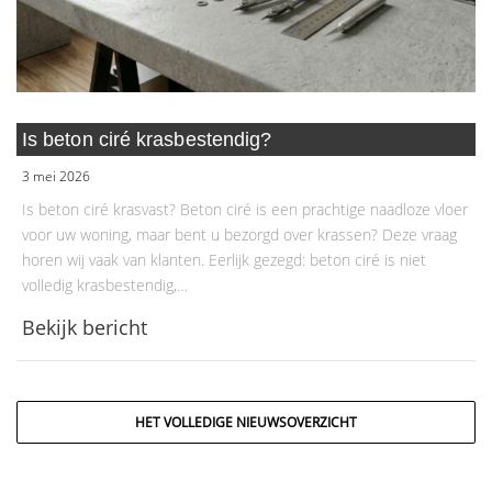
Is beton ciré krasbestendig?
3 mei 2026
Is beton ciré krasvast? Beton ciré is een prachtige naadloze vloer
voor uw woning, maar bent u bezorgd over krassen? Deze vraag
horen wij vaak van klanten. Eerlijk gezegd: beton ciré is niet
volledig krasbestendig,…
Bekijk bericht
HET VOLLEDIGE NIEUWSOVERZICHT