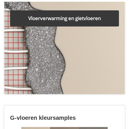
Vloerverwarming en gietvloeren
G-vloeren kleursamples